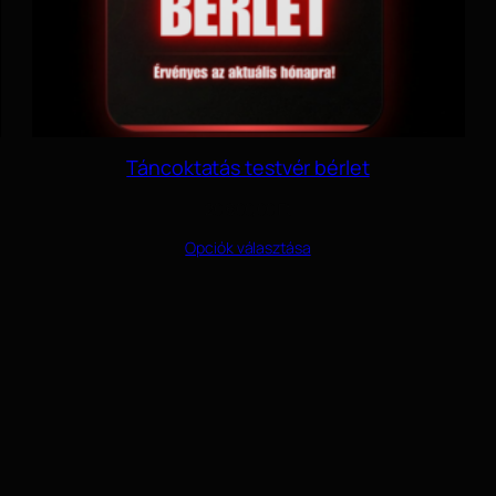
Táncoktatás testvér bérlet
20 600,00
Ft
Opciók választása