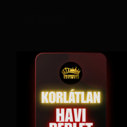
Táncóra
Mind a(z) 2 találat megjelenítve