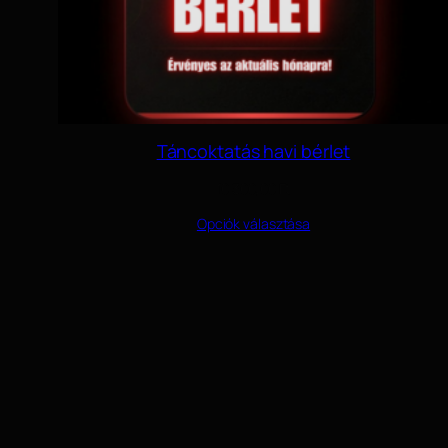
Táncoktatás havi bérlet
10 300,00
Ft
Opciók választása