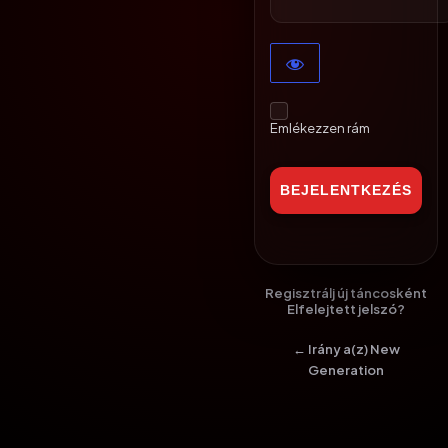
Emlékezzen rám
Regisztrálj új táncosként
Elfelejtett jelszó?
← Irány a(z) New
Generation